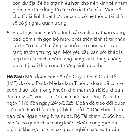
còn dư địa để hỗ trợ nhiều hơn cho nền kinh tế nhằm
giảm nhẹ tác động từ các cú sốc toàn cầu. Việc để
cho tỉ giá linh hoạt hơn và củng cố hệ thống tài chính
sẽ có ý nghĩa quan trọng.
Việc thực hiện chương trình cải cách đầy tham vọng,
bao gồm tinh gọn bộ máy, phát triển kinh tế tư nhân,
cải thiện cơ sở hạ tầng, sẽ mở ra cơ hội nâng cao
tăng trưởng trung hạn. Một yêu cầu căn cốt khác là
tiếp tục cải cách nhằm tăng năng suất, tăng cường
quản trị, cải thiện môi trường kinh doanh.
Hà Nội:
Một đoàn cán bộ của Quỹ Tiền tệ Quốc tế
(IMF) do ông Paulo Medas làm Trưởng đoàn đã có các
cuộc thảo luận trong khuôn khổ tham vấn Điều khoản
IV năm 2025 với các cơ quan chức năng Việt Nam từ
ngày 11/6 đến ngày 24/6/2025. Đoàn đã trao đổi quan
điểm với Phó Thủ tướng Chính phủ Hồ Đức Phớc, lãnh
đạo của Ngân hàng Nhà nước, Bộ Tài chính, Quốc hội,
và các cơ quan chức năng khác. Đoàn cũng gặp đại
diện từ khu vực tư, các cơ quan nghiên cứu và tư vấn