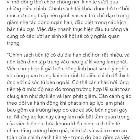
vĩ mô đồng thời chèo chống nền kinh tế vượt qua
những điều chỉnh. Chính sách tài khóa được hỗ trợ bởi
mức nợ công thấp nên gánh vác vai trò chủ đạo trong
giảm nhẹ tác động ngắn hạn, đặc biệt trong các kịch
bản tiêu cực. Việc đẩy nhanh thực hiện đầu tư công và
củng cố các lưới an sinh xã hội sẽ có ý nghĩa quan
trọng.
“Chính sách tiền tệ có dư địa hạn chế hơn rất nhiều, và
nên kiên định tập trung vào neo giữ kì vọng lạm phát.
Việc cho phép tỉ giá biến động linh hoạt sẽ có ý nghĩa
vô cùng quan trọng khi nền kinh tế điều chỉnh để thích
ứng với cú sốc từ bên ngoài. Có thể cân nhắc nới lỏng
tiền tệ ở mức độ nào đó trong trường hợp lãi suất toàn
cầu giảm như dự kiến và lạm phát giảm. Cần cảnh giác
theo dõi và hành động khi phát sinh áp lực lạm phát,
bao gồm cả trường hợp do các cú sốc bên ngoài gây
ra. Những áp lực này càng làm nổi bật tầm quan trọng
của việc hiện đại hóa khuôn khổ chính sách tiền tệ
nhằm tăng cường hiệu quả, hiệu lực và vai trò neo an
toàn của chính sách tiền tệ – trong đó bao gồm cả việc