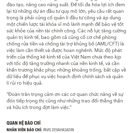
đào tạo, nâng cao năng suất. Để tối đa hóa lợi ích đem
lại từ những dự án đầu tư quy mô lớn, yêu cầu rất quan
trọng là phải củng cố quản lí đầu tư công và áp dụng
một chiến lược tài khóa vĩ mô lành mạnh để bảo vệ tốt
sức khỏe của nền tài chính công. Các nỗ lực tăng cường
quản trị kinh tế, bao gồm cả củng cố cơ chế phòng
chống rửa tiền và chống tài trợ khủng bố (AML/CFT) là
việc làm cần thiết và được hoan nghênh. Mức độ phát
triển của thống kê kinh tế của Việt Nam chưa theo kịp
với tốc độ tăng trưởng nhanh của nền kinh tế, và cần
khẩn trương khắc phục những khoảng trống, bất cập về
dữ liệu để phục vụ việc hoạch định chính sách và quản
lí rủi ro hiệu quả.
“Đoàn trân trọng cảm ơn các cơ quan chức năng về sự
đón tiếp trọng thị cũng như những trao đổi thẳng thắn
và hữu ích trong đợt làm việc.”
QUAN HỆ BÁO CHÍ
NHÂN VIÊN BÁO CHÍ:
PAVIS DEVAHASADIN