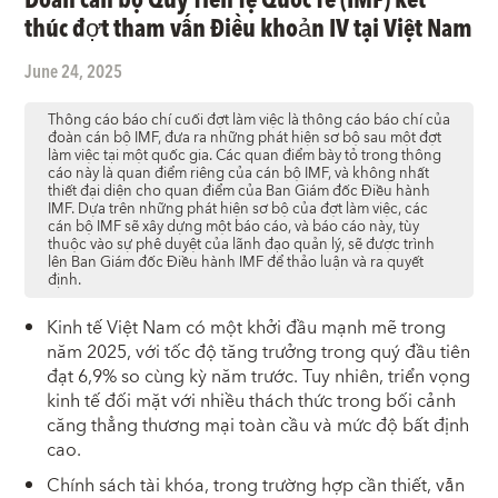
thúc đợt tham vấn Điều khoản IV tại Việt Nam
June 24, 2025
Thông cáo báo chí cuối đợt làm việc là thông cáo báo chí của
đoàn cán bộ IMF, đưa ra những phát hiện sơ bộ sau một đợt
làm việc tại một quốc gia. Các quan điểm bày tỏ trong thông
cáo này là quan điểm riêng của cán bộ IMF, và không nhất
thiết đại diện cho quan điểm của Ban Giám đốc Điều hành
IMF. Dựa trên những phát hiện sơ bộ của đợt làm việc, các
cán bộ IMF sẽ xây dựng một báo cáo, và báo cáo này, tùy
thuộc vào sự phê duyệt của lãnh đạo quản lý, sẽ được trình
lên Ban Giám đốc Điều hành IMF để thảo luận và ra quyết
định.
Kinh tế Việt Nam có một khởi đầu mạnh mẽ trong
năm 2025, với tốc độ tăng trưởng trong quý đầu tiên
đạt 6,9% so cùng kỳ năm trước. Tuy nhiên, triển vọng
kinh tế đối mặt với nhiều thách thức trong bối cảnh
căng thẳng thương mại toàn cầu và mức độ bất định
cao.
Chính sách tài khóa, trong trường hợp cần thiết, vẫn