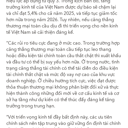
hiệu lực áp dụng từ quý 3. Trong kịch bản đó, tăng
trưởng kinh tế của Việt Nam được dự báo sẽ chậm lại
và chỉ đạt 5,4% cho cả năm 2025, và tiếp tục giảm tốc
hơn nữa trong năm 2026. Tuy nhiên, nếu căng thẳng
thương mại toàn cầu dịu đi thì triển vọng cho nền kinh
tế Việt Nam sẽ cải thiện đáng kể.
“Các rủi ro tiêu cực đang ở mức cao. Trong trường hợp
căng thẳng thương mại toàn cầu tiếp tục leo thang
hoặc điều kiện tài chính toàn cầu thắt chặt thì xuất khẩu
và đầu tư có thể bị suy yếu hơn nữa. Ở trong nước, tình
trạng căng thẳng tài chính có thể tái diễn do điều kiện
tài chính thắt chặt và mức độ vay nợ cao của khu vực
doanh nghiệp. Ở chiều hướng tích cực, việc đạt được
thỏa thuận thương mại không phân biệt đối xử và thực
hiện thành công những đổi mới về cơ cấu kinh tế và cơ
sở hạ tầng như dự kiến có thể thúc đẩy đáng kể tăng
trưởng trong trung hạn.
“Với triển vọng kinh tế đầy bất định này, các ưu tiên
chính sách nên tập trung vào giữ vững ổn định tài chính