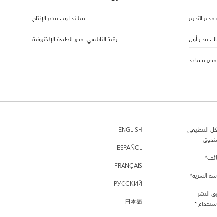
 مدير التحرير
ميليندا وير، مدير الإنتاج
بالا، محرر أول
رقية النابلسي، محرر الطبعة الإلكترونية
 محرر مساعد
كل التنظيمي
ENGLISH
ندوق
ESPAÑOL
ئف*
FRANÇAIS
سة السرية*
РУССКИЙ
ق النشر
日本語
ستخدام *