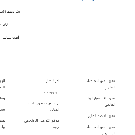
بيتر ووكر، نائب
أناليزا 
أندرو ستانلي،
تقارير آفاق الاقتصاد
آخر الأخبار
الهي
العالمي
للص
فيديوهات
تقارير الاستقرار المالي
وظا
لمحة عن صندوق النقد
العالمي
الدولي
سيا
تقارير الراصد المالي
موقع التواصل الاجتماعي
حقو
تقارير آفاق الاقتصاد
تويتر
والا
الإقليمي