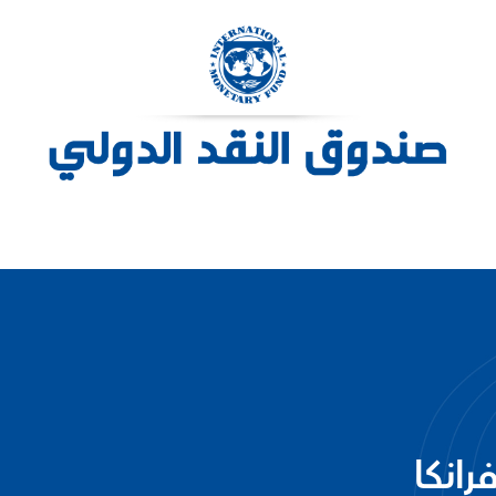
رانكا