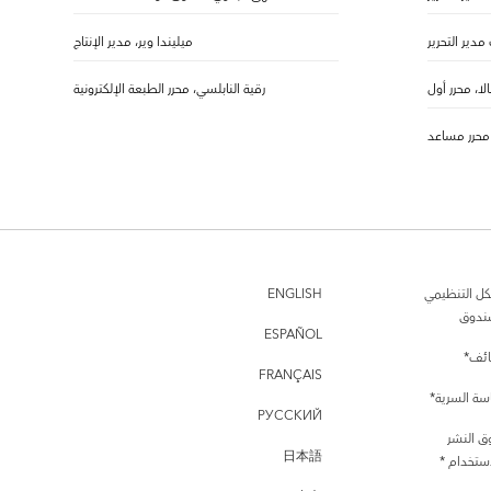
 مدير التحرير
ميليندا وير، مدير الإنتاج
بالا، محرر أول
رقية النابلسي، محرر الطبعة الإلكترونية
 محرر مساعد
كل التنظيمي
ENGLISH
ندوق
ESPAÑOL
ئف*
FRANÇAIS
سة السرية*
РУССКИЙ
ق النشر
日本語
ستخدام *