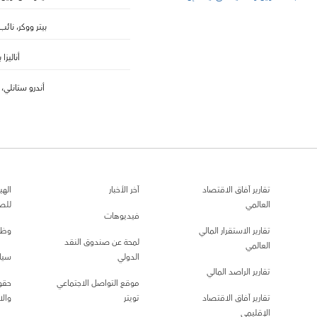
بيتر ووكر، نائب
أناليزا 
أندرو ستانلي،
تقارير آفاق الاقتصاد
آخر الأخبار
الهي
العالمي
للص
فيديوهات
تقارير الاستقرار المالي
وظا
لمحة عن صندوق النقد
العالمي
الدولي
سيا
تقارير الراصد المالي
موقع التواصل الاجتماعي
حقو
تقارير آفاق الاقتصاد
تويتر
والا
الإقليمي