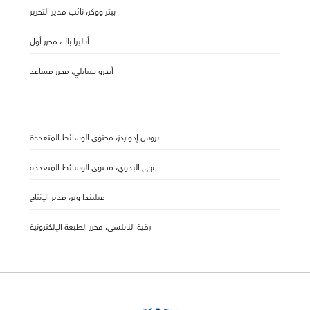
بيتر ووكر، نائب مدير التحرير
أناليزا بالا، محرر أول
أندرو ستانلي، محرر مساعد
بروس إدواردز، محتوى الوسائط المتعددة
نهى البدوي، محتوى الوسائط المتعددة
ميليندا وير، مدير الإنتاج
رقية النابلسي، محرر الطبعة الإلكترونية