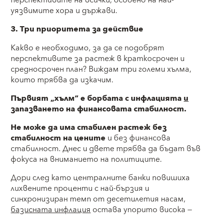
перспективите на всички, особено на най-
уязвимите хора и държави.
3. Три приоритета за действие
Какво е необходимо, за да се подобрят
перспективите за растеж в краткосрочен и
средносрочен план? Виждам три големи хълма,
които трябва да изкачим.
Първият „хълм“ е борбата с инфлацията
и
запазването на финансовата стабилност.
Не може да има стабилен растеж без
стабилност на цените
и
без финансова
стабилност. Днес и двете трябва да бъдат във
фокуса на вниманието на политиците.
Дори след като централните банки повишиха
лихвените проценти с най-бързия и
синхронизиран темп от десетилетия насам,
базисната инфлация
остава упорито висока —