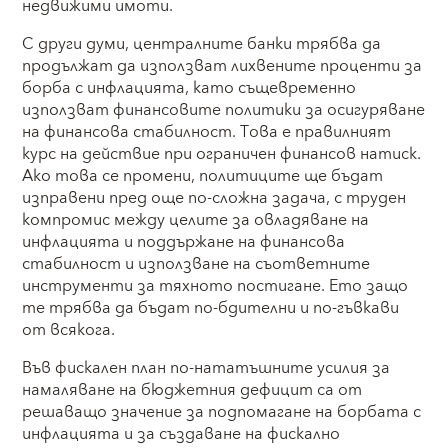
недвижими имоти.
С други думи, централните банки трябва да
продължат да използват лихвените проценти за
борба с инфлацията, като същевременно
използват финансовите политики за осигуряване
на финансова стабилност. Това е правилният
курс на действие при ограничен финансов натиск.
Ако това се промени, политиците ще бъдат
изправени пред още по-сложна задача, с труден
компромис между целите за овладяване на
инфлацията и поддържане на финансова
стабилност и използване на съответните
инструменти за тяхното постигане. Ето защо
те трябва да бъдат по-бдителни и по-гъвкави
от всякога.
Във фискален план по-нататъшните усилия за
намаляване на бюджетния дефицит са от
решаващо значение за подпомагане на борбата с
инфлацията и за създаване на фискално