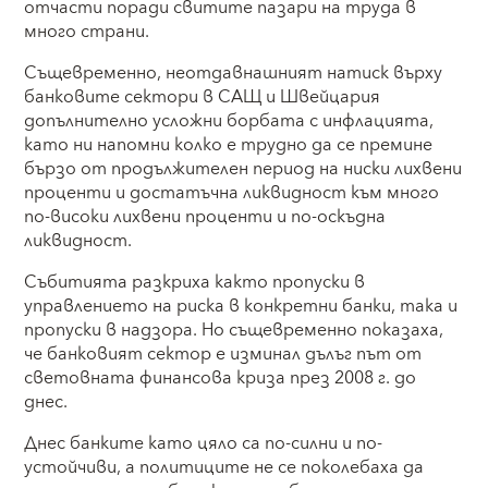
отчасти поради свитите пазари на труда в
много страни.
Същевременно, неотдавнашният натиск върху
банковите сектори в САЩ и Швейцария
допълнително усложни борбата с инфлацията,
като ни напомни колко е трудно да се премине
бързо от продължителен период на ниски лихвени
проценти и достатъчна ликвидност към много
по-високи лихвени проценти и по-оскъдна
ликвидност.
Събитията разкриха както пропуски в
управлението на риска в конкретни банки, така и
пропуски в надзора. Но същевременно показаха,
че банковият сектор е изминал дълъг път от
световната финансова криза през 2008 г. до
днес.
Днес банките като цяло са по-силни и по-
устойчиви, а политиците не се поколебаха да