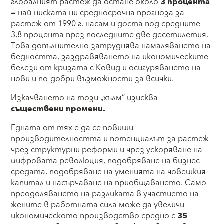
глобалният растеж да остане около
3 процента
—
най-ниската ни средносрочна прогноза за
растеж от 1990 г. насам и доста под средните
3,8 процента през последните две десетилетия.
Това допълнително затруднява намаляването на
бедността, заздравяването на икономическите
белези от кризата с Ковид и осигуряването на
нови и по-добри възможности за всички.
Изкачването на този „хълм” изисква
съществени промени.
Едната от тях е да се
повиши
производителността
и потенциалът за растеж
чрез структурни реформи и чрез ускоряване на
цифровата революция, подобряване на бизнес
средата, подобряване на уменията на човешкия
капитал и насърчаване на приобщаването. Само
преодоляването на разликата в участието на
жените в работната сила може да увеличи
икономическото производство средно с
35