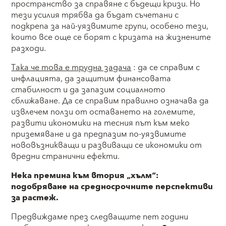
пространство за справяне с бъдещи кризи. Но
тези усилия трябва да бъдат съчетани с
подкрепа за най-уязвимите групи, особено тези,
които все още се борят с кризата на жизнените
разходи.
Така че това е трудна задача
: да се справим с
инфлацията, да защитим финансовата
стабилност и да запазим социалното
сближаване. Да се справим правилно означава да
извлечем ползи от оставането на големите,
развити икономики на тесния път към меко
приземяване и да предпазим по-уязвимите
нововъзникващи и развиващи се икономики от
вредни странични ефекти.
Нека премина към втория „хълм“:
подобряване на средносрочните перспективи
за растеж.
Предвиждаме през следващите пет години