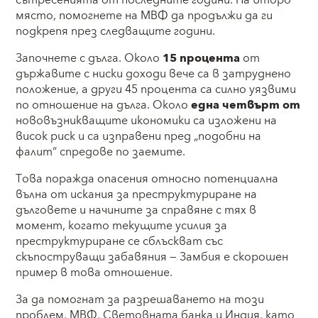
сътресенията от последните години. На второ
място, помогнете на МВФ да продължи да ги
подкрепя през следващите години.
Започнете с дълга. Около
15 процента
от
държавите с ниски доходи вече са в затруднено
положение, а други 45 процента са силно уязвими
по отношение на дълга. Около
една четвърт от
нововъзникващите икономики са изложени на
висок риск и са изправени пред „подобни на
фалит“ спредове по заемите.
Това поражда опасения относно потенциална
вълна от искания за преструктуриране на
дълговете и начините за справяне с тях в
момент, когато текущите усилия за
преструктуриране се сблъскват със
скъпоструващи забавяния — Замбия е скорошен
пример в това отношение.
За да помогнат за разрешаването на този
проблем, МВФ, Световната банка и Индия, като