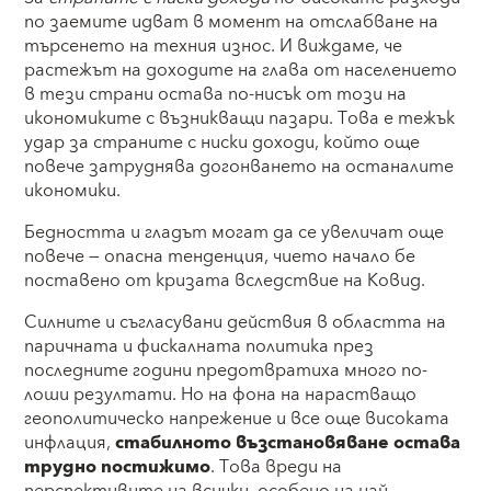
по заемите идват в момент на отслабване на
търсенето на техния износ. И виждаме, че
растежът на доходите на глава от населението
в тези страни остава по-нисък от този на
икономиките с възникващи пазари. Това е тежък
удар за страните с ниски доходи, който още
повече затруднява догонването на останалите
икономики.
Бедността и гладът могат да се увеличат още
повече — опасна тенденция, чието начало бе
поставено от кризата вследствие на Ковид.
Силните и съгласувани действия в областта на
паричната и фискалната политика през
последните години предотвратиха много по-
лоши резултати. Но на фона на нарастващо
геополитическо напрежение и все още високата
инфлация,
стабилното възстановяване остава
трудно постижимо
. Това вреди на