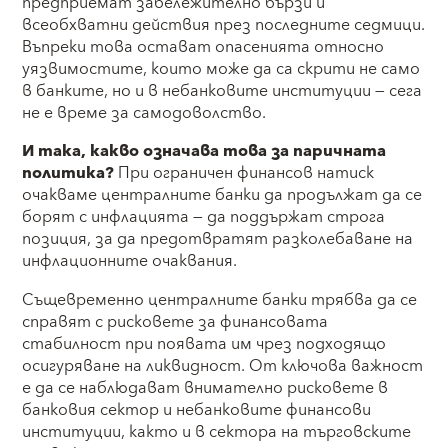
предприемат забележително бързи и
всеобхватни действия през последните седмици.
Въпреки това остават опасенията относно
уязвимостите, които може да са скрити не само
в банките, но и в небанковите институции — сега
не е време за самодоволство.
И така, какво означава това за паричната
политика?
При ограничен финансов натиск
очакваме централните банки да продължат да се
борят с инфлацията — да поддържат строга
позиция, за да предотвратят разколебаване на
инфлационните очаквания.
Същевременно централните банки трябва да се
справят с рисковете за финансовата
стабилност при появата им чрез подходящо
осигуряване на ликвидност. От ключова важност
е да се наблюдават внимателно рисковете в
банковия сектор и небанковите финансови
институции, както и в сектора на търговските