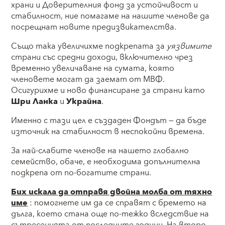
храни и Доверителния фонд за устойчивост и
стабилност, ние помагаме на нашите членове да
посрещнат новите предизвикателства.
Също така увеличихме подкрепата за
уязвимите
страни със средни доходи, включително чрез
временно увеличаване на сумата, която
членовете могат да заемат от МВФ.
Осигурихме и ново финансиране за страни като
Шри Ланка
и
Украйна
.
Именно с тази цел е създаден Фондът — да бъде
източник на стабилност в неспокойни времена.
За най-слабите членове на нашето глобално
семейство, обаче, е необходима допълнителна
подкрепа от по-богатите страни.
Бих искала да отправя двойна молба от тяхно
име
: помогнете им да се справят с бремето на
дълга, което стана още по-тежко вследствие на