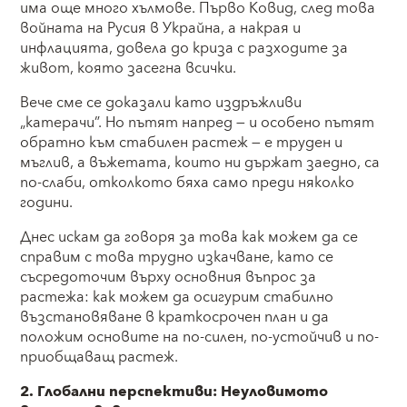
има още много хълмове. Първо Ковид, след това
войната на Русия в Украйна, а накрая и
инфлацията, довела до криза с разходите за
живот, която засегна всички.
Вече сме се доказали като издръжливи
„катерачи”. Но пътят напред — и особено пътят
обратно към стабилен растеж — е труден и
мъглив, а въжетата, които ни държат заедно, са
по-слаби, отколкото бяха само преди няколко
години.
Днес искам да говоря за това как можем да се
справим с това трудно изкачване, като се
съсредоточим върху основния въпрос за
растежа: как можем да осигурим стабилно
възстановяване в краткосрочен план и да
положим основите на по-силен, по-устойчив и по-
приобщаващ растеж.
2. Глобални перспективи: Неуловимото