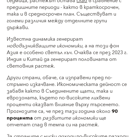
седмица, растежът остава
слаб
в сравнение с
предишните периоди - както в краткосрочен,
така и в средносрочен план. Съществуват и
големи различия между отделните групи
държави.
Известна динамика генерират
нововъзникващите икономики,
а на този фон
Азия е особено светъл лъч. Очаква се през 2023 г.
Индия и Китай да генерират половината от
световния растеж.
Други страни, обаче, са изправени пред по-
стръмно изкачване. Икономическата дейност се
забавя както в Съединените щати, така и
еврозоната, където по-високите лихвени
проценти оказват влияние върху търсенето.
Прогнозите са, че през тази година около
90
процента
от
развитите икономики
ще
отчетат спад в темпа си на растеж.
За
страните с ниски доходи
по-високите разходи