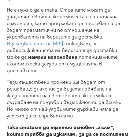
Не е нужно да е така. Страните могат да
защитят своята икономическа и национална
сигурност, като продължат да търгуват и да
бъдат прагматични по отношение на
укрепването на веригите за доставки.
Изследванията на МВФ
показват, че
диверсификацията на веригите за доставки
може да
намали наполовина
потенциалните
икономически загуби от смущенията в
доставките.
Тези съществени промени ще бъдат от
решаващо значение за възстановяване на
жизнеността на световната икономика и
създаване на по-добри възможности за всички.
Но много от най-уязвимите държави няма да
успеят да се справят сами.
Така стигаме до третия основен „хълм“,
който трябва да изкачим , за да се постигнем