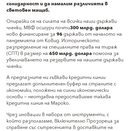
солидарност и да намалим различията в
световен мащаб.
Опирайки се на силата на всички наши държави
членки, МВФ осигури почти
300 млрд.
долара
ново финансиране за
96
държави от началото на
пандемията от Ковид. Историческото
разпределение на специалните права на тираж
(СПТ) в размер на
650 млрд.
долара
помогна за
увеличаването на резервите на нашите държави
членки.
А предпазните ни гъвкави кредитни линии
предлагат допълнителен буфер на страните с
икономики, положени на силни икономически
основи — неотдавна предоставихме такава
кредитна линия на Мароко.
Чрез иновации в набора от инструменти, с
който разполагаме, включително Прозореца за
справяне със сътресенията в доставките на