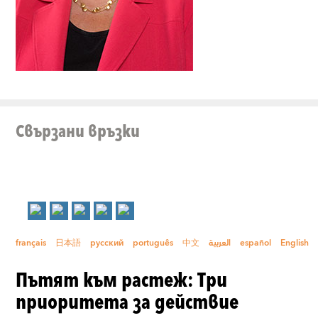
Свързани връзки
français
日本語
русский
português
中文
العربية
español
English
Пътят към растеж: Три
приоритета за действие