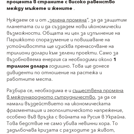
процента в страните с високо равенство
между мъжете и жените
.
Нуждаем се и от „
зелена промяна
“, за да защитим
планетата си и да създадем нови икономически
възможности. Общата ни цел за изпълнение на
Парижкото споразумение и повишаване на
устойчивостта ще изисква пренасочване на
трилиони долари към зелени проекти. Само за
възобновяема енергия са необходими около
1
трилион долара
годишно. Това ще донесе
дивиденти по отношение на растежа и
работните места.
Разбира се, необходима е и
съществена промяна
в международното сътрудничество
, за да се
намали въздействието на икономическата
фрагментация и геополитическото напрежение,
особено във връзка с войната на Русия в Украйна.
Това бедствие не само убива невинни хора. То
задълбочава кризата с разходите за живот,