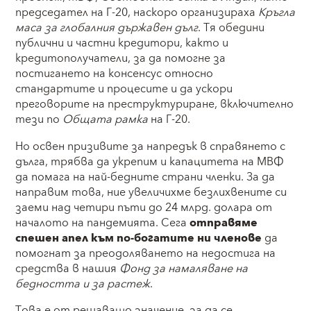
председател на Г-20, наскоро организираха
Кръгла
маса за глобалния държавен дълг
. Тя обедини
публични и частни кредитори, както и
кредитополучатели, за да помогне за
постигането на консенсус относно
стандартите и процесите и да ускори
преговорите на преструктуриране, включително
тези по
Общата рамка
на Г-20.
Но освен призивите за напредък в справянето с
дълга, трябва да укрепим и капацитета на МВФ
да помага на най-бедните страни членки. За да
направим това, ние увеличихме безлихвените си
заеми над четири пъти до 24 млрд. долара от
началото на пандемията. Сега
отправяме
спешен апел към по-богатите ни членове
да
помогнат за преодоляването на недостига на
средства в нашия
Фонд за намаляване на
бедността и за растеж
.
Това е от решаващо значение, за да се