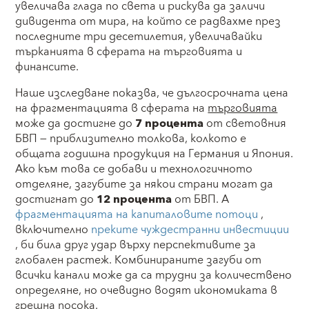
увеличава глада по света и рискува да заличи
дивидента от мира, на който се радвахме през
последните три десетилетия, увеличавайки
търканията в сферата на търговията и
финансите.
Наше изследване показва, че дългосрочната цена
на фрагментацията в сферата на
търговията
може да достигне до
7 процента
от
световния
БВП — приблизително толкова, колкото е
общата годишна продукция на Германия и Япония.
Ако към това се добави и технологичното
отделяне, загубите за някои страни могат да
достигнат до
12 процента
от
БВП. А
фрагментацията на капиталовите потоци
,
включително
преките чуждестранни инвестиции
, би била друг удар върху перспективите за
глобален растеж. Комбинираните загуби от
всички канали може да са трудни за количествено
определяне, но очевидно водят икономиката в
грешна посока.