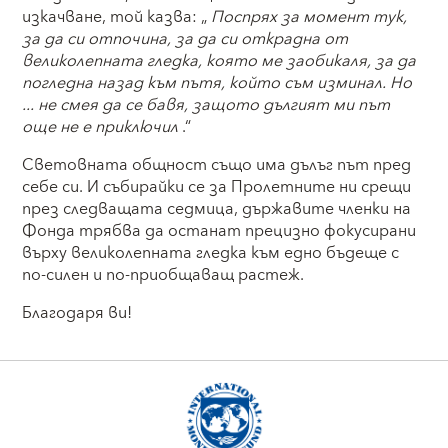
изкачване, той казва: „
Поспрях за момент тук,
за да си отпочина, за да си открадна от
великолепната гледка, която ме заобикаля, за да
погледна назад към пътя, който съм изминал. Но
... не смея да се бавя, защото дългият ми път
още не е приключил
.“
Световната общност също има дълъг път пред
себе си. И събирайки се за Пролетните ни срещи
през следващата седмица, държавите членки на
Фонда трябва да останат прецизно фокусирани
върху великолепната гледка към едно бъдеще с
по-силен и по-приобщаващ растеж.
Благодаря ви!