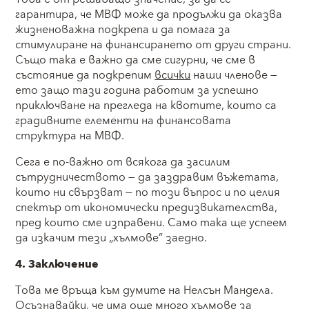
гарантира, че МВФ може да продължи да оказва
жизненоважна подкрепа и да помага за
стимулиране на финансирането от други страни.
Също така е важно да сме сигурни, че сме в
състояние да подкрепим
всички
наши членове —
ето защо тази година работим за успешно
приключване на прегледа на квотите, които са
градивните елементи на финансовата
структура на МВФ.
Сега е по-важно от всякога да засилим
сътрудничеството — да заздравим въжетата,
които ни свързват — по този въпрос и по целия
спектър от икономически предизвикателства,
пред които сме изправени. Само така ще успеем
да изкачим тези „хълмове” заедно.
4. Заключение
Това ме връща към думите на Нелсън Мандела.
Осъзнавайки, че има още много хълмове за