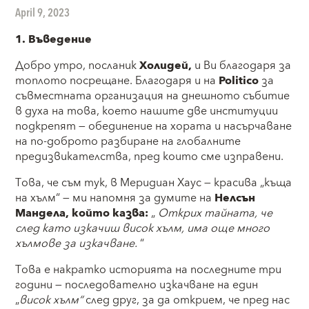
April 9, 2023
1. Въведение
Добро утро, посланик
Холидей,
и Ви благодаря за
топлото посрещане. Благодаря и на
Politico
за
съвместната организация на днешното събитие
в духа на това, което нашите две институции
подкрепят — обединение на хората и насърчаване
на по-доброто разбиране на глобалните
предизвикателства, пред които сме изправени.
Това, че съм тук, в Меридиан Хаус — красива „къща
на хълм“ — ми напомня за думите на
Нелсън
Мандела, който казва:
„
Открих тайната, че
след като изкачиш висок хълм, има още много
хълмове за изкачване.
“
Това е накратко историята на последните три
години — последователно изкачване на един
„
висок хълм“
след друг, за да открием, че пред нас