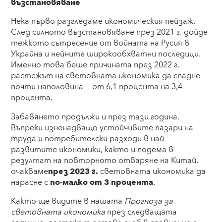
възстановяване
Нека първо разгледаме икономическия пейзаж.
След силното възстановяване през 2021 г. дойде
тежкото сътресение от войната на Русия в
Украйна и нейните широкообхватни последици.
Именно това беше причината през 2022 г.
растежът на световната икономика да спадне
почти наполовина — от 6,1 процента на 3,4
процента.
Забавянето продължи и през тази година.
Въпреки изненадващо устойчивите пазари на
труда и потребителски разходи в най-
развитите икономики, както и подема в
резултат на повторното отваряне на Китай,
очакваме
през 2023 г.
световната икономика да
нарасне с
по-малко от 3
процента
.
Както ще видите в нашата
Прогноза за
световната икономика
през следващата