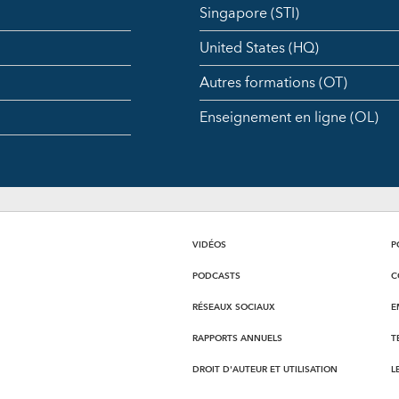
Singapore (STI)
United States (HQ)
Autres formations (OT)
Enseignement en ligne (OL)
VIDÉOS
P
PODCASTS
C
RÉSEAUX SOCIAUX
E
RAPPORTS ANNUELS
T
DROIT D'AUTEUR ET UTILISATION
L