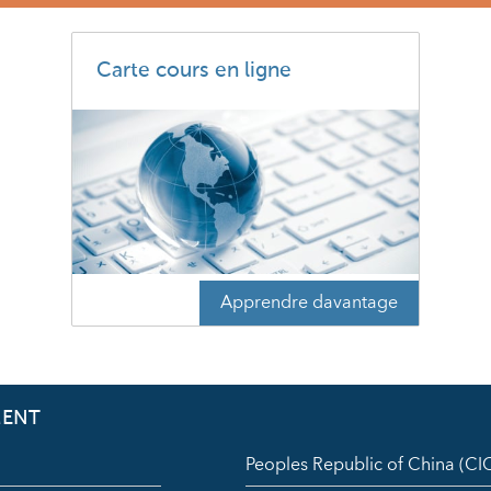
Carte cours en ligne
Apprendre davantage
MENT
Peoples Republic of China (C