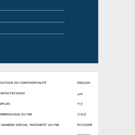
OLITIQUE DE CONFIDENTIALITÉ
ENGLISH
ONTACTEZ-NOUS
عربي
MPLOIS
中文
ERMINOLOGIE DU FMI
日本語
E NUMÉRO SPÉCIAL "INTÉGRITÉ" DU FMI
РУССКИЙ