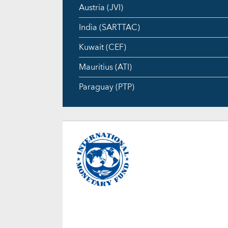
Austria (JVI)
India (SARTTAC)
Kuwait (CEF)
Mauritius (ATI)
Paraguay (PTP)