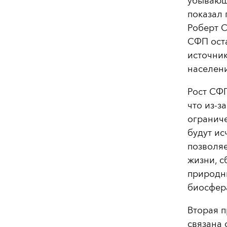
убывающу
показал
Роберт 
СФП ост
источник
населени
Рост СФП
что из-з
огранич
будут ис
позволя
жизни, с
природны
биосфер
Вторая 
связана 