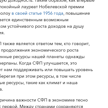
ю доходность. Таким образом, как впервые
 покойный лауреат Нобелевской премии
Солоу
в своей статье 1956 года
, повышение
ается единственным возможным
ом устойчивого роста доходов на душу
я.
 также является ответом тем, кто говорит,
а продолжения экономического роста
енные ресурсы нашей планеты однажды
черпаны. Когда СФП улучшается, это
ет нам поддерживать или повышать уровень
берегая при этом ресурсы, в том числе
е ресурсы, такие как климат и наша
а.
причина важности СФП в экономике тесно
с первой. Между странами сохраняются