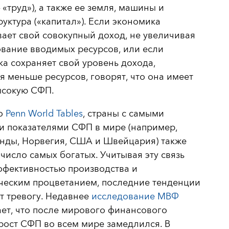
— «труд»), а также ее земля, машины и
уктура («капитал»). Если экономика
ает свой совокупный доход, не увеличивая
вание вводимых ресурсов, или если
а сохраняет свой уровень дохода,
я меньше ресурсов, говорят, что она имеет
ысокую СФП.
о
Penn World Tables
, страны с самыми
и показателями СФП в мире (например,
нды, Норвегия, США и Швейцария) также
 число самых богатых. Учитывая эту связь
ффективностью производства и
ческим процветанием, последние тенденции
т тревогу. Недавнее
исследование МВФ
ет, что после мирового финансового
рост СФП во всем мире замедлился. В