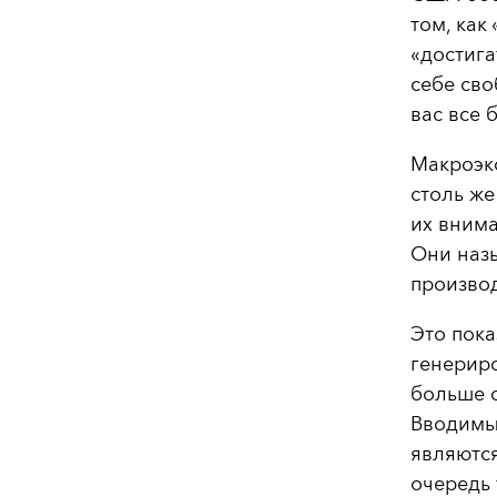
том, как
«достига
себе сво
вас все 
Макроэк
столь же
их внима
Они наз
произво
Это пока
генериро
больше с
Вводимым
являются
очередь 