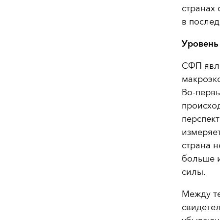
странах 
в послед
Уровень
СФП явл
макроэко
Во-перв
происход
перспект
измеряет
страна н
больше и
силы.
Между т
свидетел