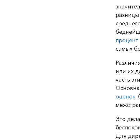
значител
разницы 
среднег
беднейш
процент
самых бо
Различия
или их д
часть эт
Основная
оценок
,
межстра
Это дела
беспокой
Для дире