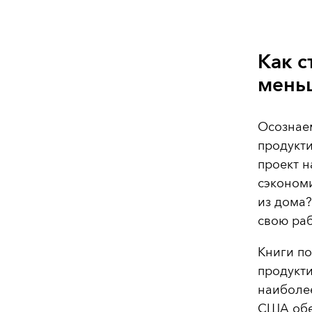
Как с
мень
Осознаем
продукти
проект н
сэкономи
из дома?
свою ра
Книги п
продукти
наиболее
США обе