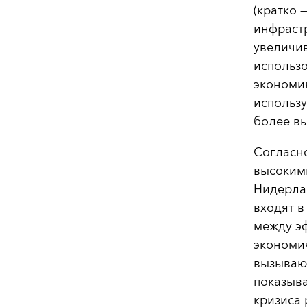
(кратко 
инфрастр
увеличив
использо
экономик
использу
более в
Согласн
высоким
Нидерла
входят в
между э
экономи
вызываю
показыва
кризиса 