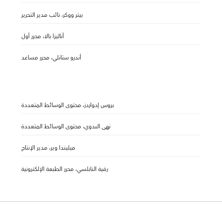
بيتر ووكر، نائب مدير التحرير
أناليزا بالا، محرر أول
أندرو ستانلي، محرر مساعد
بروس إدواردز، محتوى الوسائط المتعددة
نهى البدوي، محتوى الوسائط المتعددة
ميليندا وير، مدير الإنتاج
رقية النابلسي، محرر الطبعة الإلكترونية