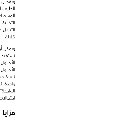
وبفضل هذ
الطرف ال
الوسطاء 
التكاليف
التبادل 
قليلة.
ويمكن أن
تستفيد م
الأصول م
الأصول ا
تنفيذ م
واحدة، ي
الواحدة"
احتمالات 
مزايا 