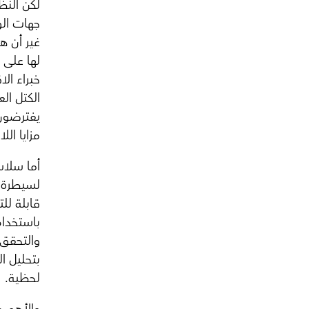
لكن النظ
جهات الو
غير أن هذ
لها على 
خبراء ال
الكتل ال
يفترضون 
مزايا اللا
أما سلاس
لسيطرة ج
قابلة للت
باستخدام
والتحقق 
بتحليل ا
لحظية.