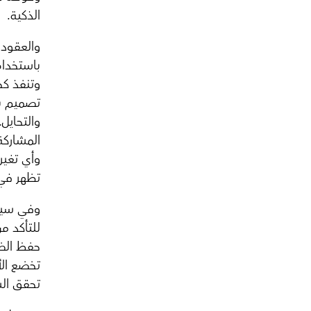
الذكية.
والعقود
باستخدام
وتنفذ كج
تصميم بر
والتحايل
المشاركة
وأي تغير
تظهر في 
وفي سياق
للتأكد من
حفظ الضم
تخضع الأ
تحقق ال