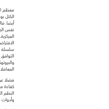
معظم الم
الكتل بوج
أيضا. فا
نفس المع
المركزية.
الافتراض
سلسلة ال
التوافق 
والبروتو
المعاملا
فضلا عن ذ
كفاءة من
النظم ال
وأدوات ا