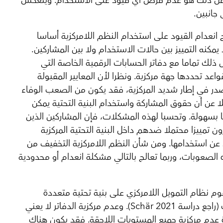
من ذلك هو عدم فرض أي قيود على الاستخدام. وينعكس
جانبين.
يح انعدام القيود على استخدام النظم اللامركزية أساسا
 يمكنه التمييز بين حالات الاستخدام ولا بين المشاركين.
ذلك تماما مع دفاتر الحسابات الرقمية الخاصة التي
اعد تحددها جهة مركزية. ونظرا لأن المعايير المقبولة
صدر في إطار شديد المركزية، فقد يكون من الصعب الوفاء
ا عن أن حقوق المشاركة واستخدام البنية التحتية يمكن
بسهولة. وتحسبا لهذه المشكلات، فإن المشاركين الذين
 تمييزا محتملا ضدهم داخل البنية التحتية المركزية
عن استخدامها. ومن شأن النظم اللامركزية التخفيف من
الصعوبات، وربما تعالج بالتالي مشكلة انعدام أو محدودية
يقوم نظام التمويل اللامركزي على بنية تحتية متعددة
الطبقات (راجع دراسة Schär 2021). وعدم مركزية الدفاتر لا يعني
 عدم مركزية جميع المستويات اللاحقة. فقد يكون هناك