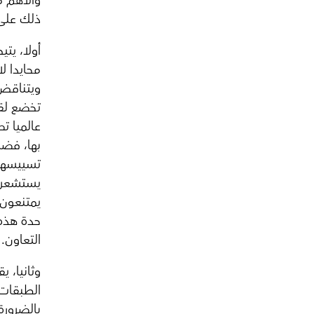
والأهم 
ذلك على 
أولا، يت
محايدا لا
ويتناقض 
تخضع لقو
عالميا ت
بها، فضل
تسييسها 
يستشعرون
يمتنعون 
حدة هذه 
التعاون.
وثانيا، 
بالضرورة