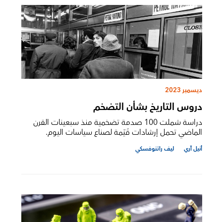
ديسمبر 2023
دروس التاريخ بشأن التضخم
دراسة شملت 100 صدمة تضخمية منذ سبعينات القرن
الماضي تحمل إرشادات قَيّمة لصناع سياسات اليوم.
أنيل آري
ليف راتنوفسكي