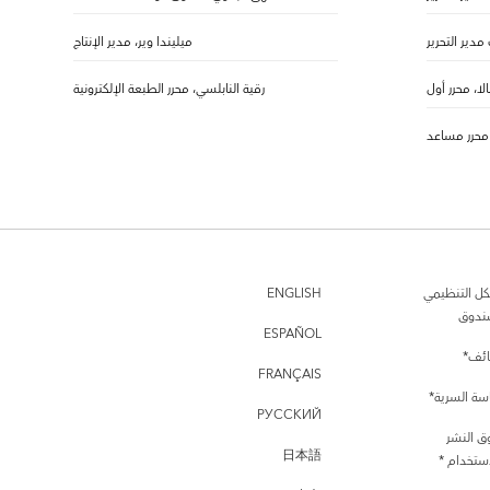
 مدير التحرير
ميليندا وير، مدير الإنتاج
بالا، محرر أول
رقية النابلسي، محرر الطبعة الإلكترونية
 محرر مساعد
كل التنظيمي
ENGLISH
ندوق
ESPAÑOL
ئف*
FRANÇAIS
سة السرية*
РУССКИЙ
ق النشر
日本語
ستخدام *