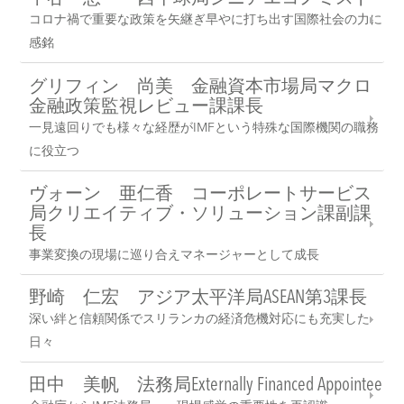
コロナ禍で重要な政策を矢継ぎ早やに打ち出す国際社会の力に
感銘
グリフィン 尚美 金融資本市場局マクロ
金融政策監視レビュー課課長
一見遠回りでも様々な経歴がIMFという特殊な国際機関の職務
に役立つ
ヴォーン 亜仁香 コーポレートサービス
局クリエイティブ・ソリューション課副課
長
事業変換の現場に巡り合えマネージャーとして成長
野崎 仁宏 アジア太平洋局ASEAN第3課長
深い絆と信頼関係でスリランカの経済危機対応にも充実した
日々
田中 美帆 法務局Externally Financed Appointee