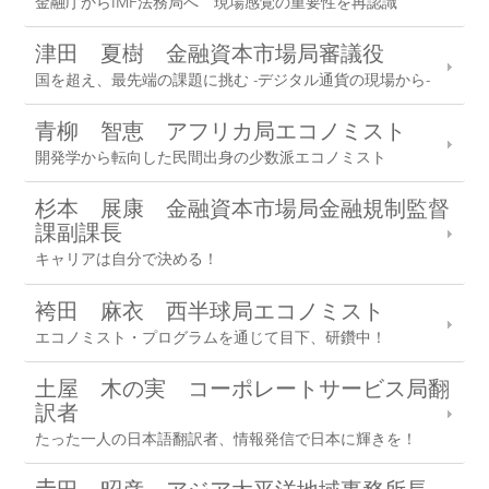
金融庁からIMF法務局へ 現場感覚の重要性を再認識
津田 夏樹 金融資本市場局審議役
国を超え、最先端の課題に挑む -デジタル通貨の現場から-
青柳 智恵 アフリカ局エコノミスト
開発学から転向した民間出身の少数派エコノミスト
杉本 展康 金融資本市場局金融規制監督
課副課長
キャリアは自分で決める！
袴田 麻衣 西半球局エコノミスト
エコノミスト・プログラムを通じて目下、研鑽中！
土屋 木の実 コーポレートサービス局翻
訳者
たった一人の日本語翻訳者、情報発信で日本に輝きを！
𠮷田 昭彦 アジア太平洋地域事務所長