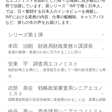
もエコノミストを始めとした様々な職務に就き幅広い分
野で活躍しています。新シリーズ「IMFで働く日本人」
では、日々奮闘する日本人のインタビューを掲載し、
IMFにおける業務の内容、仕事の醍醐味、キャリアパス
など、彼らの生の声をお届けします。
シリーズ第１弾
本田 治朗 財政局財政業務Ⅱ課課長
各国の復興・発展のために尽力することに誇り
安東 宇 調査局エコノミスト
知的好奇心を満たし、政策提言を通して一国の経済運営にも寄
与
武部 美佐 戦略政策審査局シニアエコノ
ミスト
国際通貨制度の安定性確保に直接携われることは、貴重な経験
中谷 恵一 西半球局シニアエコノミスト