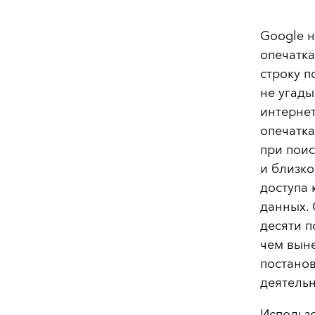
Google н
опечатка
строку п
не угады
интернет
опечатк
при поис
и близко
доступа 
данных. 
десяти п
чем вын
постано
деятельн
Использо