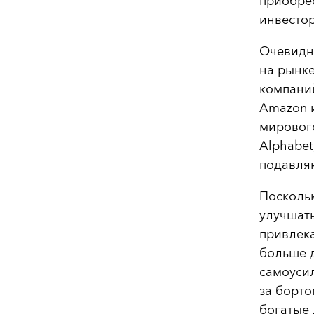
приобрес
инвестор
Очевидно
на рынке
компаний 
Amazon и
мирового
Alphabet
подавля
Посколь
улучшать
привлек
больше д
самоуси
за борто
богатые