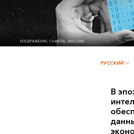
ИЗОБРАЖЕНИЕ: CHANTAL JAHCHAN
РУССКИЙ
В эпо
интел
обес
данны
экон