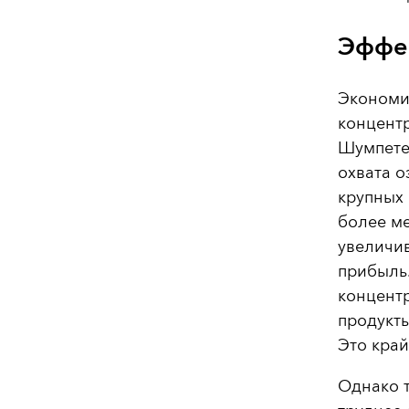
Эффе
Экономи
концентр
Шумпете
охвата о
крупных 
более ме
увеличив
прибыль
концент
продукты
Это кра
Однако 