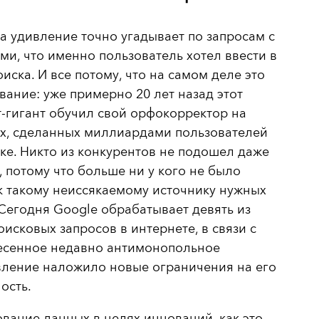
а удивление точно угадывает по
запросам с
ми, что именно пользователь хотел ввести в
оиска. И все потому, что на самом деле это
вание: уже примерно 20 лет назад этот
-гигант обучил свой орфокорректор на
ах, сделанных миллиардами пользователей
ке. Никто из конкурентов не подошел даже
, потому что больше ни у кого не было
к такому неиссякаемому источнику нужных
Сегодня Google обрабатывает девять из
оисковых запросов в интернете, в связи с
есенное недавно антимонопольное
вление наложило новые ограничения на его
ость.
вание данных в целях инноваций, как это