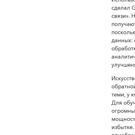
сделал G
связи». 
получают
поскольк
данных: 
обработк
аналити
улучшени
Искусств
обратной
теми, у 
Для обу
огромны
мощности
избытке.