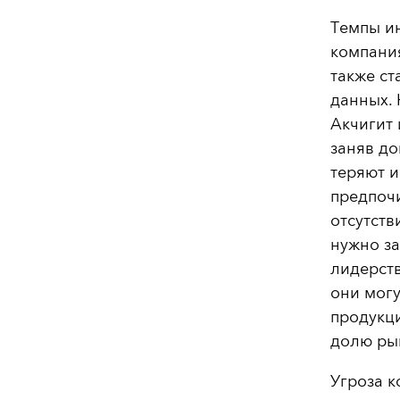
Темпы ин
компания
также с
данных.
Акчигит 
заняв д
теряют и
предпоч
отсутств
нужно за
лидерств
они могу
продукци
долю ры
Угроза к