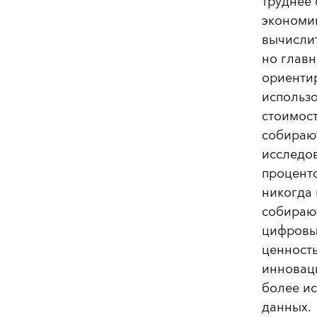
труднее
экономик
вычисли
но главн
ориентир
использ
стоимос
собирают
исследов
процент
никогда 
собирают
цифровы
ценность
инноваци
более и
данных.