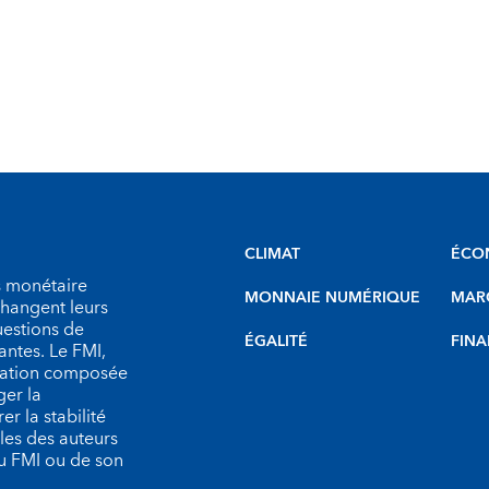
CLIMAT
ÉCO
s monétaire
MONNAIE NUMÉRIQUE
MARC
échangent leurs
uestions de
ÉGALITÉ
FINA
antes. Le FMI,
isation composée
er la
r la stabilité
les des auteurs
du FMI ou de son