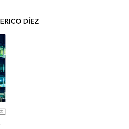
ERICO DÍEZ
文
s