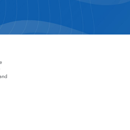
he
w
 and