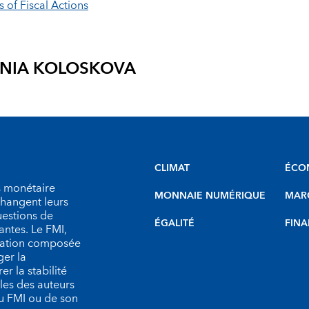
 of Fiscal Actions
NIA KOLOSKOVA
CLIMAT
ÉCO
s monétaire
MONNAIE NUMÉRIQUE
MARC
échangent leurs
uestions de
ÉGALITÉ
FINA
antes. Le FMI,
isation composée
er la
r la stabilité
les des auteurs
du FMI ou de son