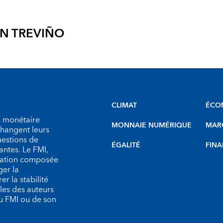
N TREVIÑO
CLIMAT
ÉCO
s monétaire
MONNAIE NUMÉRIQUE
MARC
échangent leurs
uestions de
ÉGALITÉ
FINA
antes. Le FMI,
isation composée
er la
r la stabilité
les des auteurs
du FMI ou de son