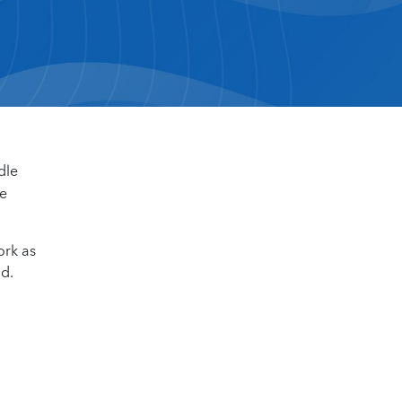
dle
he
ork as
nd.