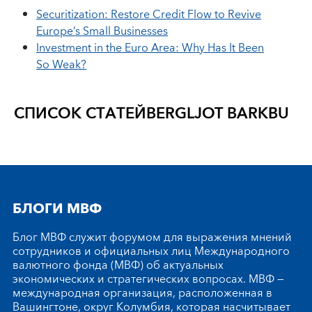
Securitization: Restore Credit Flow to Revive
Europe’s Small Businesses
Investment in the Euro Area: Why Has It Been
So Weak?
СПИСОК СТАТЕЙ
BERGLJOT BARKBU
БЛОГИ МВФ
Блог МВФ служит форумом для выражения мнений
сотрудников и официальных лиц Международного
валютного фонда (МВФ) об актуальных
экономических и стратегических вопросах. МВФ —
международная организация, расположенная в
Вашингтоне, округ Колумбия, которая насчитывает