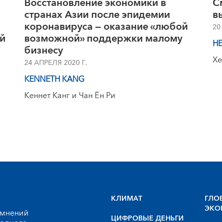
Восстановление экономики в
С
странах Азии после эпидемии
в
коронавируса — оказание «любой
20
й
возможной» поддержки малому
HE
бизнесу
Хе
24 АПРЕЛЯ 2020 Г.
KENNETH KANG
Кеннет Канг и Чан Ён Ри
КЛИМАТ
ГЛО
ЭКО
 мнений
ЦИФРОВЫЕ ДЕНЬГИ