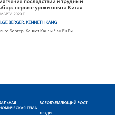
мягчение последствий и трудный
ыбор: первые уроки опыта Китая
 МАРТА 2020 Г.
LGE BERGER
,
KENNETH KANG
льге Бергер, Кеннет Канг и Чан Ён Ри
БАЛЬНАЯ
BCEOБЪEMЛЮЩИЙ POCT
НОМИЧЕСКАЯ ТЕМА
ЛЮДИ