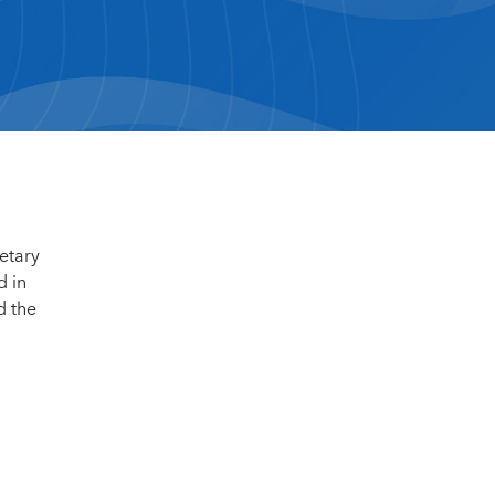
etary
d in
d the