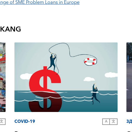
lenge of SME Problem Loans in Europe
 KANG
COVID-19
З
文
A
文