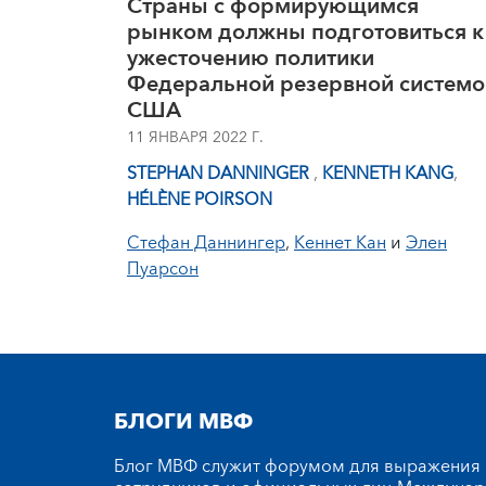
Страны с формирующимся
рынком должны подготовиться к
ужесточению политики
Федеральной резервной системо
США
11 ЯНВАРЯ 2022 Г.
STEPHAN DANNINGER
,
KENNETH KANG
,
HÉLÈNE POIRSON
Стефан Даннингер
,
Кеннет Кан
и
Элен
Пуарсон
БЛОГИ МВФ
Блог МВФ служит форумом для выражения