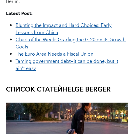
Berlin.
Latest Post:
Blunting the Impact and Hard Choices: Early
Lessons from China
Chart of the Week: Grading the G-20 on its Growth
Goals
The Euro Area Needs a Fiscal Union
Taming government debt—it can be done, but it
ain’t easy
СПИСОК СТАТЕЙ
HELGE BERGER