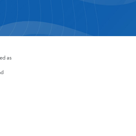
ved as
nd