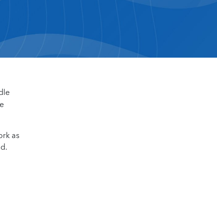
dle
he
ork as
nd.