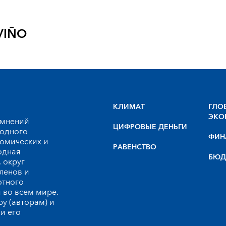
VIÑO
КЛИМАТ
ГЛО
ЭКО
 мнений
ЦИФРОВЫЕ ДЕНЬГИ
родного
ФИН
номических и
РАВЕНСТВО
одная
БЮД
 округ
ленов и
ютного
 во всем мире.
у (авторам) и
и его