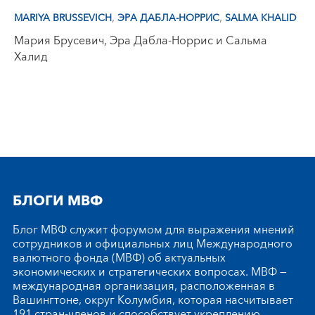
,
,
MARIYA BRUSSEVICH
ЭРА ДАБЛА-НОРРИС
SALMA KHALID
Мария Брусевич, Эра Дабла-Норрис и Сальма
Халид
БЛОГИ МВФ
Блог МВФ служит форумом для выражения мнений
сотрудников и официальных лиц Международного
валютного фонда (МВФ) об актуальных
экономических и стратегических вопросах. МВФ —
международная организация, расположенная в
Вашингтоне, округ Колумбия, которая насчитывает
191 стран-членов и способствует укреплению