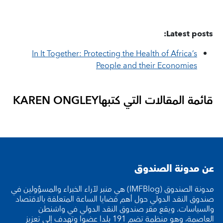
Latest posts:
In It Together: Protecting the Health of Africa’s
People and their Economies
قائمة المقالات التي كتبها
KAREN ONGLEY
عن مدونة الصندوق
مدونة الصندوق (IMFBlog) هي منبر لآراء الخبراء والمسؤولين في
صندوق النقد الدولي حول أهم قضايا الساعة المتعلقة بالاقتصاد
والسياسات. ويقع مقر صندوق النقد الدولي في واشنطن
العاصمة، وهو منظمة تضم 191 بلدا عضوا وتهدف إلى تعزيز