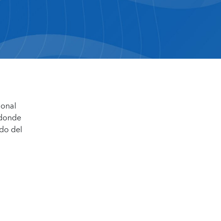
ional
 donde
ndo del