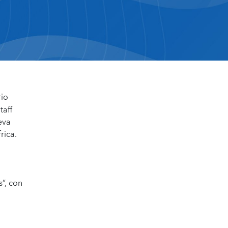
rio
taff
eva
rica.
”, con