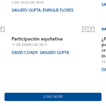
3 DE JULIO DE 2014
SA
SANJEEV GUPTA
,
ENRIQUE FLORES
G
文
A
文
Participación equitativa
¿
po
17 DE ENERO DE 2013
cr
DAVID COADY
,
SANJEEV GUPTA
i
16
D
LOAD MORE