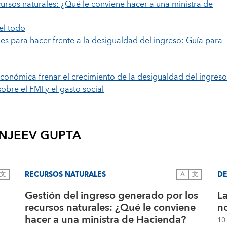
ursos naturales: ¿Qué le conviene hacer a una ministra de
el todo
s para hacer frente a la desigualdad del ingreso: Guía para
económica frenar el crecimiento de la desigualdad del ingres
obre el FMI y el gasto social
NJEEV GUPTA
RECURSOS NATURALES
DE
文
A
文
Gestión del ingreso generado por los
La
recursos naturales: ¿Qué le conviene
n
hacer a una ministra de Hacienda?
10