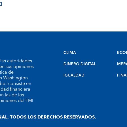
I
CLIMA
ECO
 las autoridades
DINERO DIGITAL
MER
en sus opiniones
tica de
IGUALDAD
FINA
 en Washington
bor consiste en
idad financiera
n las de los
piniones del FMI
AL. TODOS LOS DERECHOS RESERVADOS.