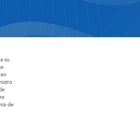
a su
me
 en
nistro
 de
re
mía de