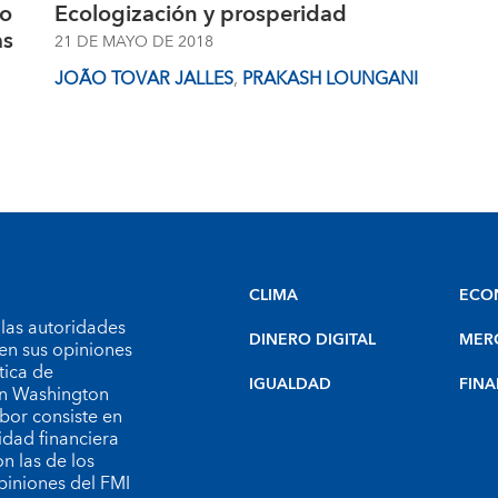
co
Ecologización y prosperidad
as
21 DE MAYO DE 2018
JOÃO TOVAR JALLES
,
PRAKASH LOUNGANI
CLIMA
ECO
 las autoridades
DINERO DIGITAL
MER
en sus opiniones
tica de
IGUALDAD
FINA
 en Washington
bor consiste en
idad financiera
n las de los
piniones del FMI