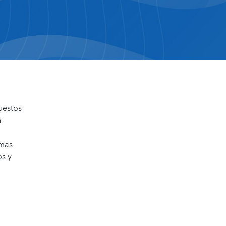
uestos
a
rmas
os y