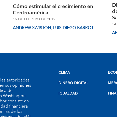
D
Cómo estimular el crecimiento en
do
Centroamérica
S
16 DE FEBRERO DE 2012
14
ANDREW SWISTON
,
LUIS-DIEGO BARROT
A
CLIMA
ECO
 las autoridades
DINERO DIGITAL
MER
en sus opiniones
tica de
IGUALDAD
FINA
 en Washington
bor consiste en
idad financiera
n las de los
piniones del FMI