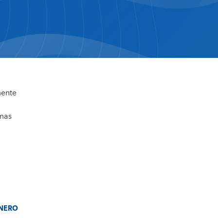
mente
rmas
NERO