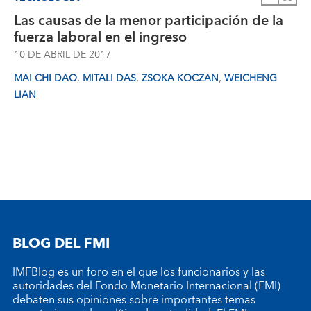
Las causas de la menor participación de la
fuerza laboral en el ingreso
10 DE ABRIL DE 2017
,
,
,
MAI CHI DAO
MITALI DAS
ZSOKA KOCZAN
WEICHENG
LIAN
BLOG DEL FMI
IMFBlog es un foro en el que los funcionarios y las
autoridades del Fondo Monetario Internacional (FMI)
debaten sus opiniones sobre importantes temas