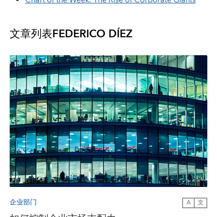
Chart of the Week: The Rise of Corporate Giants
文章列表
FEDERICO DÍEZ
企业部门
A
文