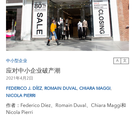
中小型企业
A
文
应对中小企业破产潮
2021年4月2日
,
,
,
FEDERICO J. DÍEZ
ROMAIN DUVAL
CHIARA MAGGI
NICOLA PIERRI
作者：Federico Díez、Romain Duval、Chiara Maggi和
Nicola Pierri