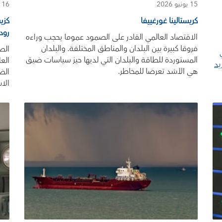
15 يونيو 2026
16 أبريل 2026
كريستالينا غورغييفا
كزي
رود
الاقتصاد العالمي القادر على الصمود عموما يحجب وراءه
فروقا كبيرة بين البلدان والمناطق المختلفة. والبلدان
الص
المستوردة للطاقة والبلدان التي لديها حيز سياسات ضيق
الع
يد
هي الأشد تعرضا للمخاطر.
الض
الا