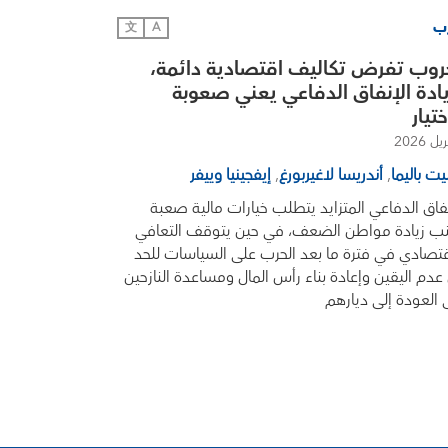
رب
文
A
روب تفرض تكاليف اقتصادية دائمة،
ادة الإنفاق الدفاعي يعني صعوبة
ختيار
يت باليما
,
أندريسا لاغيربورغ
,
إيفجينيا وييفر
نفاق الدفاعي المتزايد يتطلب خيارات مالية صعبة
نب زيادة مواطن الضعف، في حين يتوقف التعافي
قتصادي في فترة ما بعد الحرب على السياسات للحد
عدم اليقين وإعادة بناء رأس المال ومساعدة النازحين
 العودة إلى ديارهم