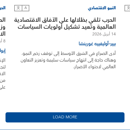
النمو الاقتصادي
الح
文
A
الحرب تلقي بظلالها على الآفاق الاقتصادية
الح
العالمية وتعيد تشكيل أولويات السياسات
وزي
الا
14 أبريل 2026
8 أبريل 2026
بيير–أوليفييه غورينشا
إبول
أدى الصراع في الشرق الأوسط إلى توقف زخم النمو.
وهناك حاجة إلى انتهاج سياسات سليمة وتعزيز التعاون
الإ
العالمي لاحتواء الأضرار.
لتج
الا
من 
على
LOAD MORE