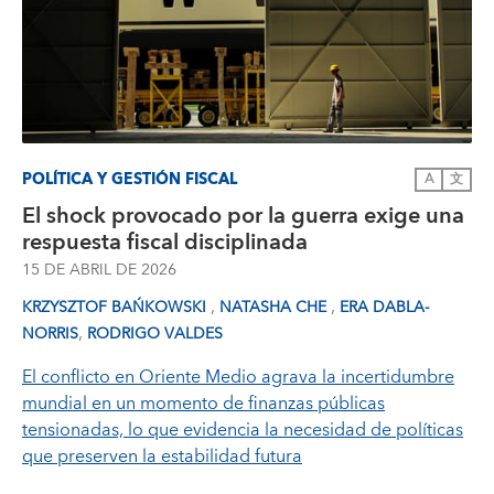
POLÍTICA Y GESTIÓN FISCAL
A
文
El shock provocado por la guerra exige una
respuesta fiscal disciplinada
15 DE ABRIL DE 2026
,
,
KRZYSZTOF BAŃKOWSKI
NATASHA CHE
ERA DABLA-
,
NORRIS
RODRIGO VALDES
El conflicto en Oriente Medio agrava la incertidumbre
mundial en un momento de finanzas públicas
tensionadas, lo que evidencia la necesidad de políticas
que preserven la estabilidad futura