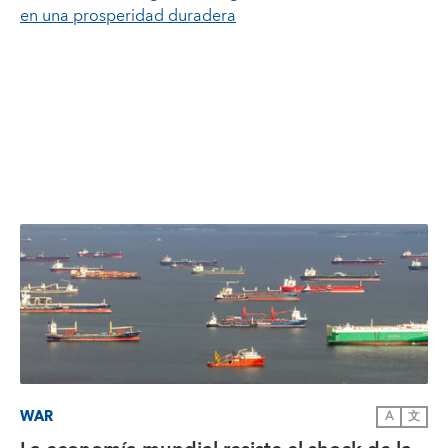
en una prosperidad duradera
WAR
A
文