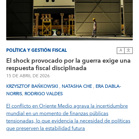
POLÍTICA Y GESTIÓN FISCAL
A
文
El shock provocado por la guerra exige una
respuesta fiscal disciplinada
15 DE ABRIL DE 2026
,
,
KRZYSZTOF BAŃKOWSKI
NATASHA CHE
ERA DABLA-
,
NORRIS
RODRIGO VALDES
El conflicto en Oriente Medio agrava la incertidumbre
mundial en un momento de finanzas públicas
tensionadas, lo que evidencia la necesidad de políticas
que preserven la estabilidad futura