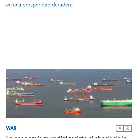
en una prosperidad duradera
WAR
A
文