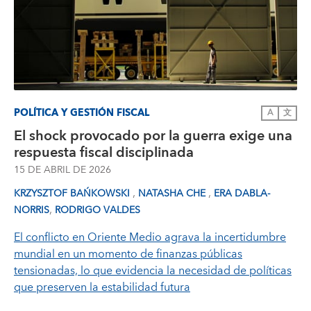
POLÍTICA Y GESTIÓN FISCAL
A
文
El shock provocado por la guerra exige una
respuesta fiscal disciplinada
15 DE ABRIL DE 2026
,
,
KRZYSZTOF BAŃKOWSKI
NATASHA CHE
ERA DABLA-
,
NORRIS
RODRIGO VALDES
El conflicto en Oriente Medio agrava la incertidumbre
mundial en un momento de finanzas públicas
tensionadas, lo que evidencia la necesidad de políticas
que preserven la estabilidad futura