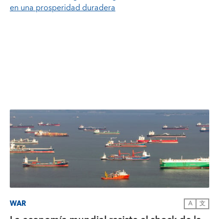
en una prosperidad duradera
WAR
A
文