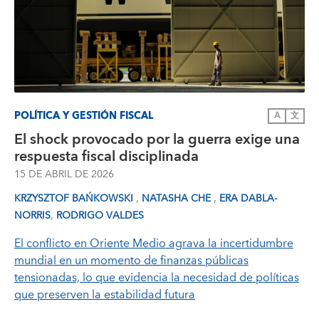
POLÍTICA Y GESTIÓN FISCAL
A
文
El shock provocado por la guerra exige una
respuesta fiscal disciplinada
15 DE ABRIL DE 2026
,
,
KRZYSZTOF BAŃKOWSKI
NATASHA CHE
ERA DABLA-
,
NORRIS
RODRIGO VALDES
El conflicto en Oriente Medio agrava la incertidumbre
mundial en un momento de finanzas públicas
tensionadas, lo que evidencia la necesidad de políticas
que preserven la estabilidad futura