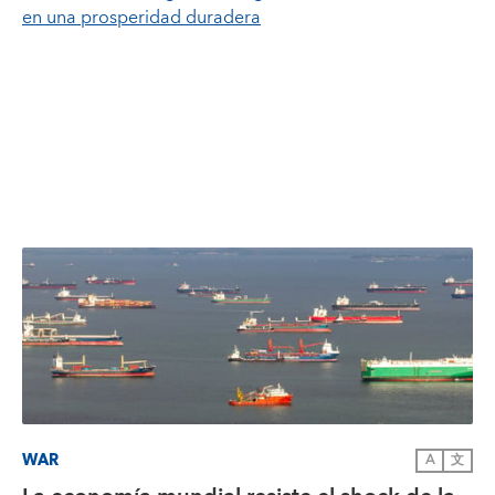
en una prosperidad duradera
WAR
A
文