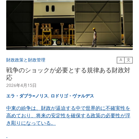
財政政策と財政管理
A
文
戦争のショックが必要とする規律ある財政対
応
2026年4月15日
,
エラ・ダブラ=ノリス
ロドリゴ・ヴァルデス
中東の紛争は、財政が逼迫する中で世界的に不確実性を
高めており、将来の安定性を確保する政策の必要性が浮
き彫りになっている。