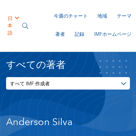
今週のチャート
地域
テーマ
日
本
語
著者
記録
IMFホームページ
すべての著者
すべて IMF 作成者
Anderson Silva