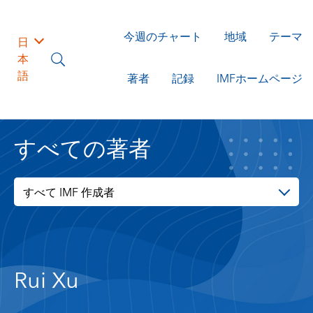
今週のチャート
地域
テーマ
日
本
語
著者
記録
IMFホームページ
すべての著者
すべて IMF 作成者
Rui Xu