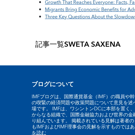
Growth That Reaches Everyone: Facts, Fac
Migrants Bring Economic Benefits for A
Three Key Questions About the Slowdow
記事一覧
SWETA SAXENA
ブログについて
IMFブログは、国際通貨基金（IMF）の職員や
の喫緊の経済問題や政策問題について意見を述
場です。 IMFは、ワシントンDCに本部を置く、
からなる組織で、国際金融協力および世界の金
り組んでいます。 掲載されている見解は著者の
もIMFおよびIMF理事会の見解を示すものでは
を読む