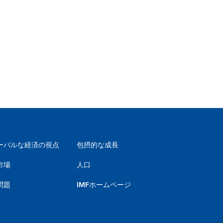
ーバルな経済の視点
包摂的な成長
市場
人口
問題
IMFホームページ