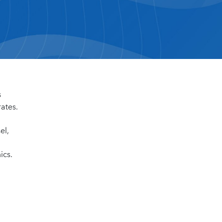
s
ates.
el,
ics.