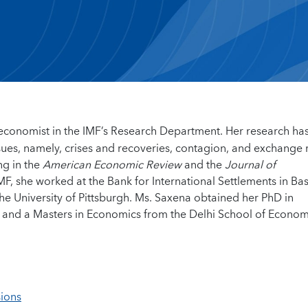
 economist in the IMF’s Research Department. Her research ha
sues, namely, crises and recoveries, contagion, and exchange r
ng in the
American Economic Review
and the
Journal of
 IMF, she worked at the Bank for International Settlements in Bas
the University of Pittsburgh. Ms. Saxena obtained her PhD in
 and a Masters in Economics from the Delhi School of Econom
sions