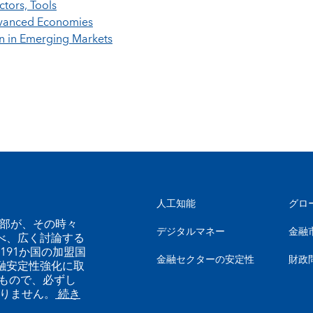
tors, Tools
dvanced Economies
n in Emerging Markets
人工知能
グロ
幹部が、その時々
デジタルマネー
金融
べ、広く討論する
191か国の加盟国
金融セクターの安定性
財政
融安定性強化に取
もので、必ずし
ありません。
続き