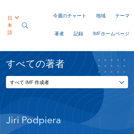
今週のチャート
地域
テーマ
日
本
語
著者
記録
IMFホームページ
すべての著者
すべて IMF 作成者
Jiri Podpiera