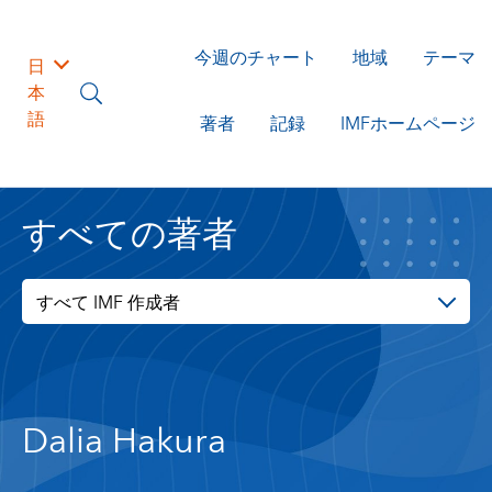
今週のチャート
地域
テーマ
日
本
語
著者
記録
IMFホームページ
すべての著者
すべて IMF 作成者
Dalia Hakura