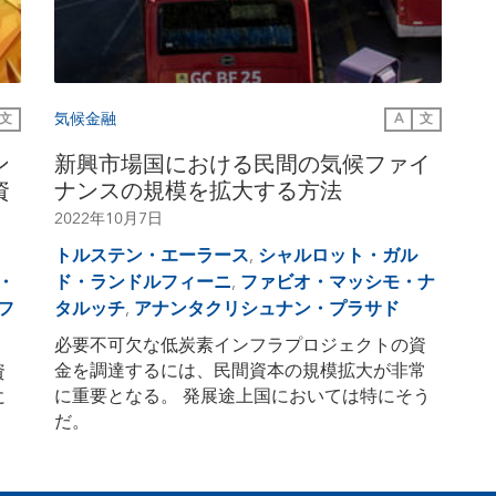
気候金融
文
A
文
ン
新興市場国における民間の気候ファイ
資
ナンスの規模を拡大する方法
2022年10月7日
トルステン・エーラース
,
シャルロット・ガル
・
ド・ランドルフィーニ
,
ファビオ・マッシモ・ナ
フ
タルッチ
,
アナンタクリシュナン・プラサド
必要不可欠な低炭素インフラプロジェクトの資
金を調達するには、民間資本の規模拡大が非常
資
に重要となる。
発展途上国においては特にそう
に
だ。
。