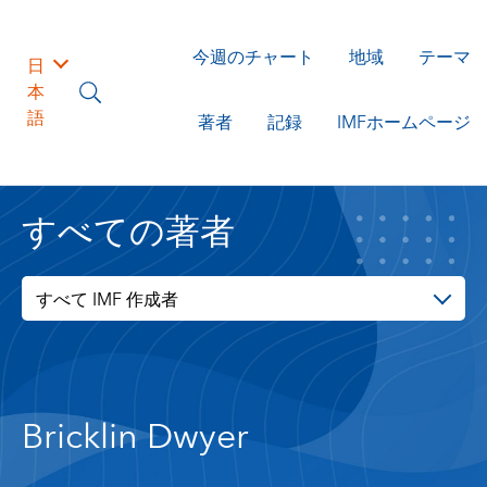
今週のチャート
地域
テーマ
日
本
語
著者
記録
IMFホームページ
すべての著者
すべて IMF 作成者
Bricklin Dwyer