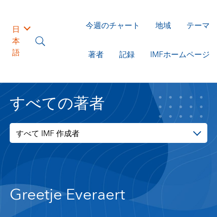
今週のチャート
地域
テーマ
日
本
語
著者
記録
IMFホームページ
すべての著者
すべて IMF 作成者
Greetje Everaert