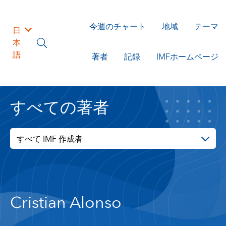
今週のチャート
地域
テーマ
日
本
語
著者
記録
IMFホームページ
すべての著者
すべて IMF 作成者
Cristian Alonso