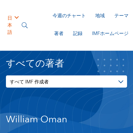
今週のチャート
地域
テーマ
日
本
語
著者
記録
IMFホームページ
すべての著者
すべて IMF 作成者
William Oman