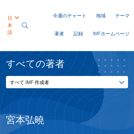
今週のチャート
地域
テーマ
日
本
語
著者
記録
IMFホームページ
すべての著者
すべて IMF 作成者
宮本弘曉