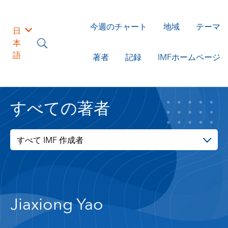
今週のチャート
地域
テーマ
日
本
語
著者
記録
IMFホームページ
すべての著者
すべて IMF 作成者
Jiaxiong Yao