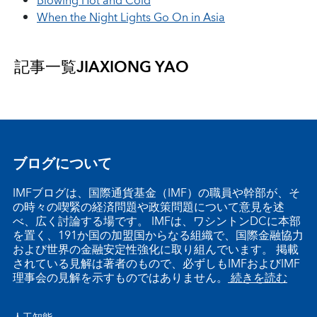
Blowing Hot and Cold
When the Night Lights Go On in Asia
記事一覧
JIAXIONG YAO
ブログについて
IMFブログは、国際通貨基金（IMF）の職員や幹部が、そ
の時々の喫緊の経済問題や政策問題について意見を述
べ、広く討論する場です。 IMFは、ワシントンDCに本部
を置く、191か国の加盟国からなる組織で、国際金融協力
および世界の金融安定性強化に取り組んでいます。 掲載
されている見解は著者のもので、必ずしもIMFおよびIMF
理事会の見解を示すものではありません。
続きを読む