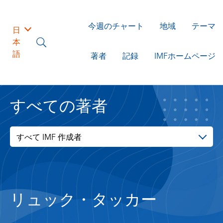
今週のチャート
地域
テーマ
日
本
語
著者
記録
IMFホームページ
すべての著者
すべて IMF 作成者
リュック・タッカー